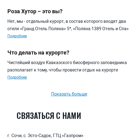
«Газпром». Адрес нижней станции канатных дорог «Лаура»:
г. Сочи, Адлерский район, с. Эсто-Садок, улица Ачипсинская,
Роза Хутор – это вы?
6.
Нет, мы - отдельный курорт, в состав которого входят два
отеля «Гранд Отель Поляна» 5*, «Поляна 1389 Отель и Спа»
5*, развлекательный центр «Галактика» и два
Подробнее
горнолыжных склона - Лаура и Альпика. А также у нас есть
лыжно-биатлонный комплекс «Лаура», медицинские
Что делать на курорте?
центры и много дополнительных развлекательных услуг.
Чистейший воздух Кавказского биосферного заповедника
располагает к тому, чтобы провести отдых на курорте
«Газпром» с максимальной пользой для здоровья. Круглый
Подробнее
год гостям курорта доступны спа-комплексы и
оздоровительные центры. Летом открываются
Показать больше
туристические маршруты в самые живописные места
региона. Зимой же курорт становится центром
СВЯЗАТЬСЯ С НАМИ
горнолыжного спорта. В отелях курорта гости могут
принять участие в мастер-классах, сыграть в бильярд,
посмотреть новинки кино или провести вечер в одном из
г. Сочи, с. Эсто-Садок, ГТЦ «Газпром»
множества ресторанов. Дополнительные развлекательные