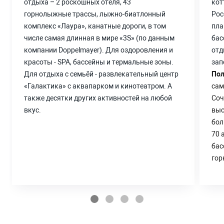
отдыха – 2 роскошных отеля, 43
отдыха – 2 роскошных отеля, 43
кот
кот
горнолыжные трассы, лыжно-биатлонный
горнолыжные трассы, лыжно-биатлонный
Рос
Рос
комплекс «Лаура», канатные дороги, в том
комплекс «Лаура», канатные дороги, в том
пла
пла
числе самая длинная в мире «3S» (по данным
числе самая длинная в мире «3S» (по данным
бас
бас
компании Doppelmayer). Для оздоровления и
компании Doppelmayer). Для оздоровления и
отд
отд
красоты - SPA, бассейны и термальные зоны.
красоты - SPA, бассейны и термальные зоны.
зап
зап
Для отдыха с семьёй - развлекательный центр
Для отдыха с семьёй - развлекательный центр
Пол
Пол
«Галактика» с аквапарком и кинотеатром. А
«Галактика» с аквапарком и кинотеатром. А
сам
сам
также десятки других активностей на любой
также десятки других активностей на любой
Соч
Соч
вкус.
вкус.
выс
выс
бол
бол
70 
70 
бас
бас
гор
гор